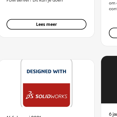
PDM server? Dit kun je doen
om 
con
Lees meer
6 j