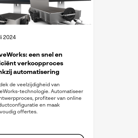
li 2024
veWorks: een snel en
iciënt verkoopproces
kzij automatisering
dek de veelzijdigheid van
veWorks-technologie. Automatiseer
ntwerpproces, profiteer van online
ductconfiguratie en maak
voudig offertes.