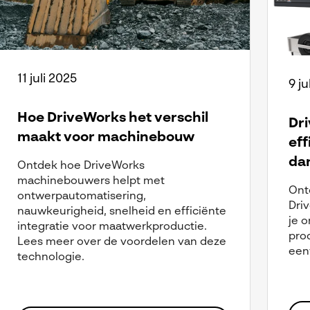
11 juli 2025
9 ju
Hoe DriveWorks het verschil
Dri
maakt voor machinebouw
eff
dan
Ontdek hoe DriveWorks
machinebouwers helpt met
Ont
ontwerpautomatisering,
Dri
nauwkeurigheid, snelheid en efficiënte
je o
integratie voor maatwerkproductie.
pro
Lees meer over de voordelen van deze
een
technologie.