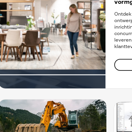
vormg
Ontdek
ontwer
inricht
concurr
leveren 
klantte