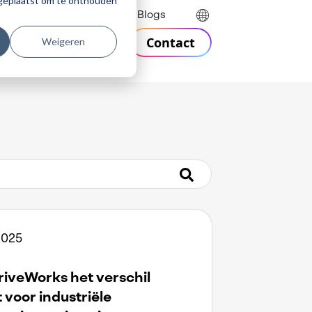
r geplaatst om te onthouden
Helpdesk
Webinars
Blogs
Contact
Weigeren
n
Support
Over Visiativ
 2025
riveWorks het verschil
voor industriële