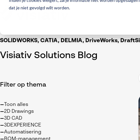
Indien je cookies weigert, zal je informatie niet worden opgeslagen
dat je niet gevolgd wilt worden.
SOLIDWORKS, CATIA, DELMIA, DriveWorks, DraftSig
Visiativ Solutions Blog
Filter op thema
Toon alles
2D Drawings
3D CAD
3DEXPERIENCE
Automatisering
BOM-management