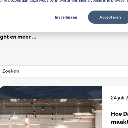
 bij je bezoek aan deze website. Er wordt een kleine cookie in je browse
Instellingen
Accepteren
Producten
3DEXPERIENCE
Traininge
ht en meer ...
24 juli
Hoe D
maakt 