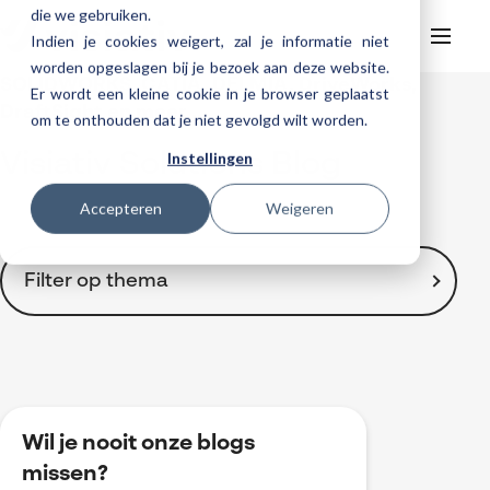
die we gebruiken.
Indien je cookies weigert, zal je informatie niet
worden opgeslagen bij je bezoek aan deze website.
SOLIDWORKS, CATIA, DELMIA, DriveWorks,
Er wordt een kleine cookie in je browser geplaatst
Helpdesk
Webinars
DraftSight en meer ...
om te onthouden dat je niet gevolgd wilt worden.
Producten
Instellingen
Visiativ Solutions Blog
3DEXPERIENCE
Ontwerpen
Trainingen
Accepteren
Weigeren
Cloud services for SOLIDWORKS
Manufacturing
SOLIDWORKS Design
Support
SOLIDWORKS trainingen
Klantverhalen over cloudbased werken
Databeheer & PLM
CATIA
DELMIA
AI in SOLIDWORKS Design
Over Visiativ
Filter op thema
Helpdesk
3DEXPERIENCE trainingen
Cloudmigratie
Virtueel testen
3DEXPERIENCE
SOLIDWORKS CAM
SOLIDWORKS PDM
Cloud services gratis activeren
Contact
Ons bedrijf
My Visiativ Login
Trainingskalender
Consultancy diensten
nTopology
Visiativ PLM
3DEXPERIENCE Cloud Simulation
SOLIDWORKS Design Ultimate
Toon alles
Werken bij Visiativ
Onderhoudscontract SOLIDWORKS
2D Drawings
Meer
DriveWorks
ENOVIA
SOLIDWORKS Simulation
3D CAD
Nieuws
Download SOLIDWORKS 2025
3DEXPERIENCE
DraftSight
SOLIDWORKS Composer
Wil je nooit onze blogs
Automatisering
Evenementen
BOM-management
missen?
SOLIDWORKS Visualize