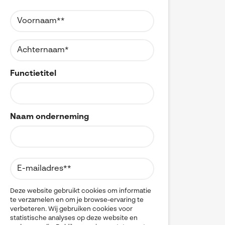
Referenties
MyCAD Day 2026
CAD
CAM
SOLIDWORKS Electrical
Acties en promoties
CATIA
SOLIDWORKS Inspection
Change Management
Kennis
Cloud
Visiativ Customer Service
Cloudmigratie
FAQs SOLIDWORKS
Data Management
Functietitel
Spare Parts Platform
Data Sharing
Downloads
DELMIA
CATIA Composer
Digital Transformation
Digital Twin
myCADtools
Naam onderneming
DraftSight
DriveWorks
myPDMtools
Electrical CAD
ENOVIA
Hardware
Kwaliteitscontrole
Legacy data
Deze website gebruikt cookies om informatie
te verzamelen en om je browse-ervaring te
Materials Management
verbeteren. Wij gebruiken cookies voor
Multi-CAD
statistische analyses op deze website en
myCADtools